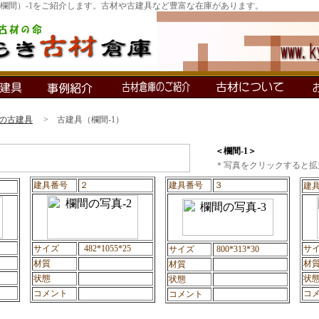
欄間）-1をご紹介します。古材や古建具など豊富な在庫があります。
の古建具
> 古建具（欄間-1）
＜欄間-1＞
＊写真をクリックすると拡
建具番号
２
建具番号
３
建
サイズ
482*1055*25
サ
サイズ
800*313*30
材質
材
材質
状態
状
状態
コメント
コ
コメント