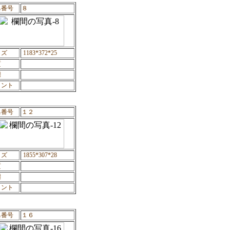
具番号
８
イズ
1183*372*25
質
態
メント
具番号
１２
イズ
1855*307*28
質
態
メント
具番号
１６