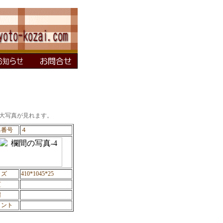
大写真が見れます。
具番号
４
イズ
410*1045*25
質
態
メント