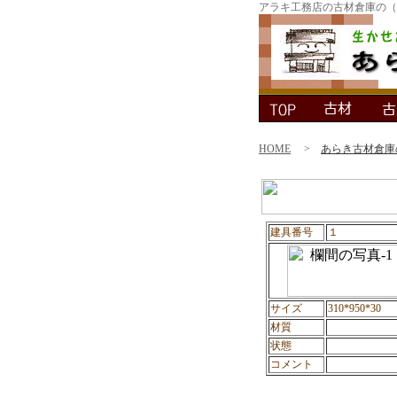
アラキ工務店の古材倉庫の（
HOME
>
あらき古材倉庫
建具番号
１
サイズ
310*950*30
材質
状態
コメント