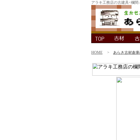
アラキ工務店の古建具<欄間
HOME
>
あらき古材倉庫