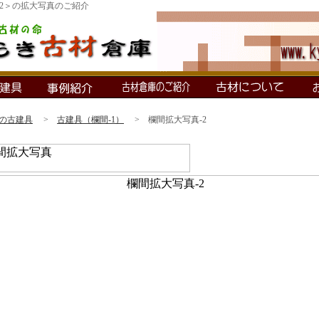
-2＞の拡大写真のご紹介
の古建具
>
古建具（欄間-1）
> 欄間拡大写真-2