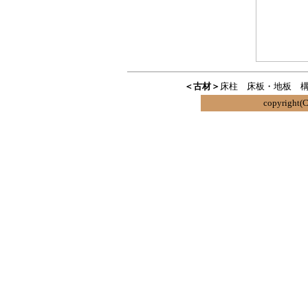
＜古材＞
床柱
床板・地板
copyrigh