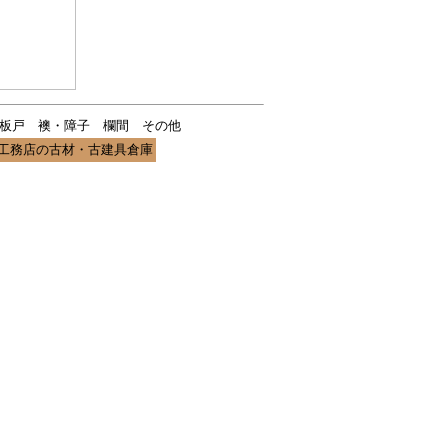
板戸
襖・障子
欄間
その他
工務店の古材・古建具倉庫