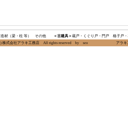
構造材（梁・柱 等）
その他
＜古建具＞
蔵戸・くぐり戸・門戸
格子戸・
t(C) 株式会社アラキ工務店 All rights reserved by
seo
アラキ