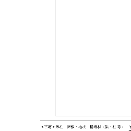
＜古材＞
床柱
床板・地板
構造材（梁・柱 等）