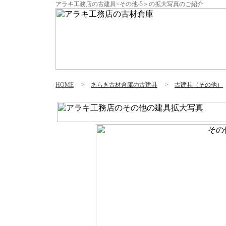
アラキ工務店の古建具<その他-5＞の拡大写真のご紹介
HOME
>
あらき古材倉庫の古建具
>
古建具（その他）